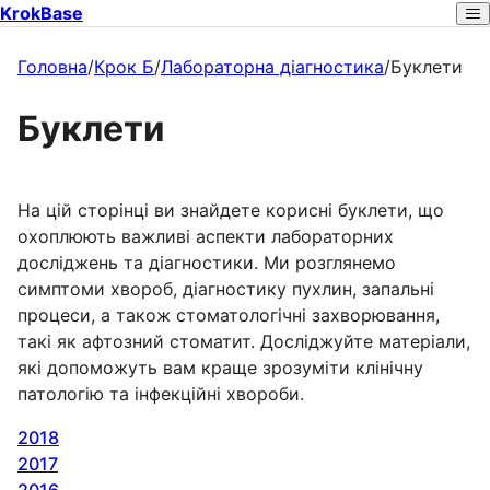
KrokBase
Головна
/
Крок Б
/
Лабораторна діагностика
/
Буклети
Буклети
На цій сторінці ви знайдете корисні буклети, що
охоплюють важливі аспекти лабораторних
досліджень та діагностики. Ми розглянемо
симптоми хвороб, діагностику пухлин, запальні
процеси, а також стоматологічні захворювання,
такі як афтозний стоматит. Досліджуйте матеріали,
які допоможуть вам краще зрозуміти клінічну
патологію та інфекційні хвороби.
2018
2017
2016