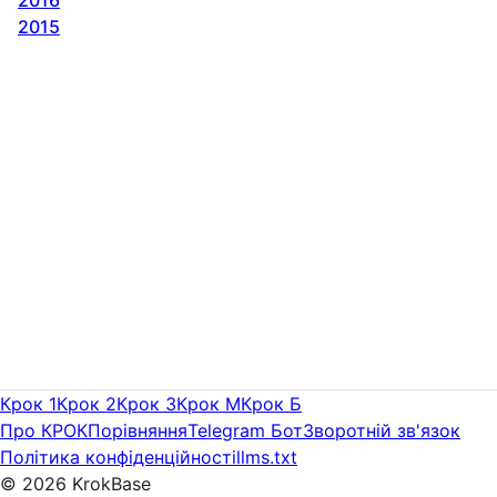
2015
Крок 1
Крок 2
Крок 3
Крок M
Крок Б
Про КРОК
Порівняння
Telegram Бот
Зворотній зв'язок
Політика конфіденційності
llms.txt
©
2026
KrokBase