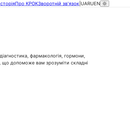
Історія
Про КРОК
Зворотній зв'язок
|
UA
RU
EN
діагностика, фармакологія, гормони,
гію, що допоможе вам зрозуміти складні