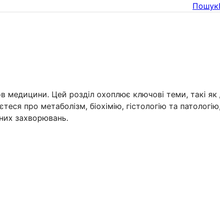
Пошук
ов медицини. Цей розділ охоплює ключові теми, такі як 
наєтеся про метаболізм, біохімію, гістологію та патоло
зних захворювань.