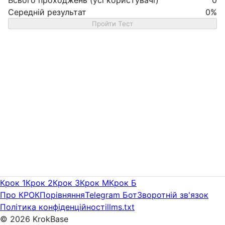
Середній результат
0
%
Пройти Тест
Крок 1
Крок 2
Крок 3
Крок M
Крок Б
Про КРОК
Порівняння
Telegram Бот
Зворотній зв'язок
Політика конфіденційності
llms.txt
©
2026
KrokBase