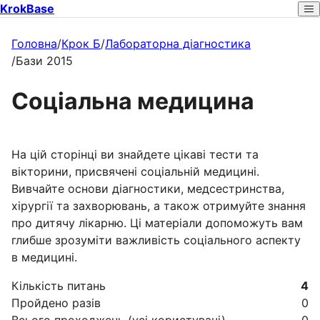
KrokBase
Головна
/
Крок Б
/
Лабораторна діагностика
/
Бази 2015
Соціальна медицина
На цій сторінці ви знайдете цікаві тести та
вікторини, присвячені соціальній медицині.
Вивчайте основи діагностики, медсестринства,
хірургії та захворювань, а також отримуйте знання
про дитячу лікарню. Ці матеріали допоможуть вам
глибше зрозуміти важливість соціального аспекту
в медицині.
Кількість питань
4
Пройдено разів
0
Всього проходжень (усі користувачі)
0