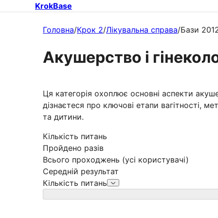
KrokBase
Головна
/
Крок 2
/
Лікувальна справа
/
Бази 201
Акушерство і гінеколо
Ця категорія охоплює основні аспекти акушер
дізнаєтеся про ключові етапи вагітності, м
та дитини.
Кількість питань
Пройдено разів
Всього проходжень (усі користувачі)
Середній результат
Кількість питань