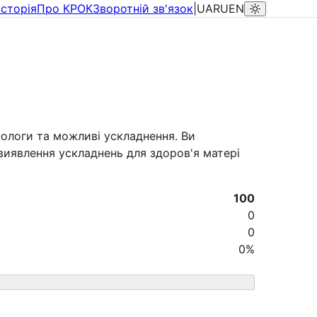
Історія
Про КРОК
Зворотній зв'язок
|
UA
RU
EN
 пологи та можливі ускладнення. Ви
 виявлення ускладнень для здоров'я матері
100
0
0
0
%