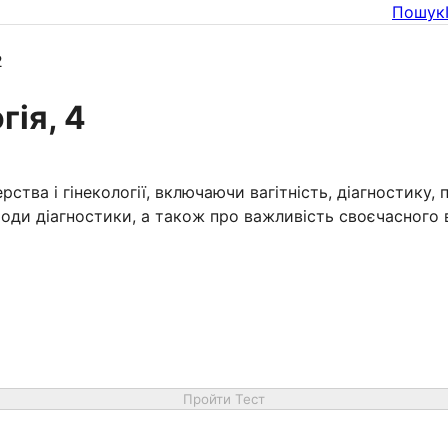
Пошук
2
гія, 4
ства і гінекології, включаючи вагітність, діагностику,
етоди діагностики, а також про важливість своєчасного
Пройти Тест