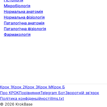
Мікробіологія
Нормальна анатомія
Нормальна фізіологія
Паталогічна анатомія
Паталогічна фізіологія
Фармакологія
Крок 1
Крок 2
Крок 3
Крок M
Крок Б
Про КРОК
Порівняння
Telegram Бот
Зворотній зв'язок
Політика конфіденційності
llms.txt
©
2026
KrokBase