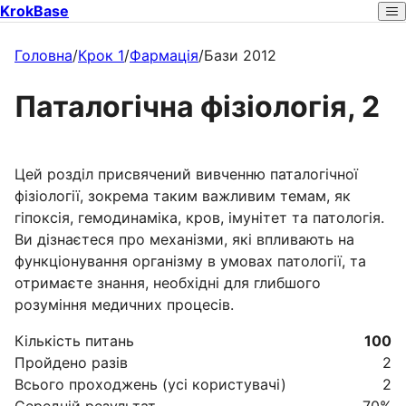
KrokBase
Головна
/
Крок 1
/
Фармація
/
Бази 2012
Паталогічна фізіологія, 2
Цей розділ присвячений вивченню паталогічної
фізіології, зокрема таким важливим темам, як
гіпоксія, гемодинаміка, кров, імунітет та патологія.
Ви дізнаєтеся про механізми, які впливають на
функціонування організму в умовах патології, та
отримаєте знання, необхідні для глибшого
розуміння медичних процесів.
Кількість питань
100
Пройдено разів
2
Всього проходжень (усі користувачі)
2
Середній результат
70
%