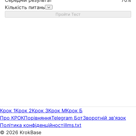
Кількість питань
Пройти Тест
Крок 1
Крок 2
Крок 3
Крок M
Крок Б
Про КРОК
Порівняння
Telegram Бот
Зворотній зв'язок
Політика конфіденційності
llms.txt
©
2026
KrokBase